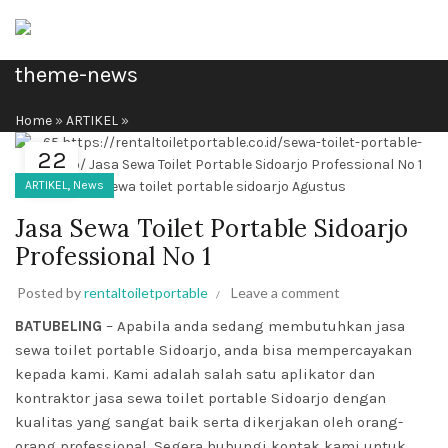
theme-news
Home
»
ARTIKEL
»
22
FEB
,
ARTIKEL
News
Jasa Sewa Toilet Portable Sidoarjo
Professional No 1
Posted by
rentaltoiletportable
Leave a comment
BATUBELING
– Apabila anda sedang membutuhkan jasa
sewa toilet portable Sidoarjo, anda bisa mempercayakan
kepada kami. Kami adalah salah satu
aplikator
dan
kontraktor jasa sewa toilet portable Sidoarjo dengan
kualitas yang sangat baik serta dikerjakan oleh orang-
orang professional. Segera hubungi
kontak kami
untuk