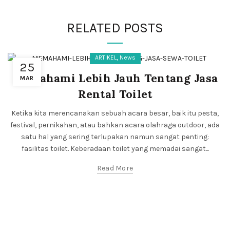
RELATED POSTS
,
ARTIKEL
News
25
Memahami Lebih Jauh Tentang Jasa
MAR
Rental Toilet
Ketika kita merencanakan sebuah acara besar, baik itu pesta,
festival, pernikahan, atau bahkan acara olahraga outdoor, ada
satu hal yang sering terlupakan namun sangat penting:
fasilitas toilet. Keberadaan toilet yang memadai sangat...
Read More