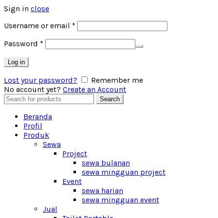
Sign in
close
Username or email
*
Password
*
Log in
Lost your password?
Remember me
No account yet?
Create an Account
Search
Search
for:
Beranda
Profil
Produk
Sewa
Project
sewa bulanan
sewa mingguan project
Event
sewa harian
sewa mingguan event
Jual