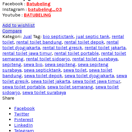
Facebook :
Batubeling
Instagram :
batubeling_03
Youtube :
BATUBELING
Add to wishlist
Compare
Kategori:
Jual
Tag:
bio septictank
,
jual septic tank
,
rental
toilet
,
rental toilet bandung
,
rental toilet depok
,
rental
toilet djogjakarta
,
rental toilet gresik
,
rental toilet jakarta
,
rental toilet jawa timur
,
rental toilet portable
,
rental toilet
semarang
,
rental toilet sidoarjo
,
rental toilet surabaya
,
sepiteng
,
sewa bio
,
sewa sepiteng
,
sewa sepiteng
surabaya
,
sewa septicktank
,
sewa toilet
,
sewa toilet
bandung
,
sewa toilet depok
,
sewa toilet djogjakarta
,
sewa
toilet gresik
,
sewa toilet jakarta
,
sewa toilet jawa timur
,
sewa toilet portable
,
sewa toilet semarang
,
sewa toilet
sidoarjo
,
sewa toilet surabaya
Share
Facebook
Twitter
Pinterest
LinkedIn
Telegram