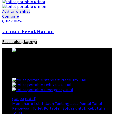
Add to wishlist
Compare
Quick View
Urinoir Event Harian
Baca selengkapnya
Rental Toilet Portable Produsen Toilet Portable
Products
Premium Jual
Deluxe ++ Jual
Emergency Jual
(tanpa judul)
Memahami Lebih Jauh Tentang Jasa Rental Toilet
Persewaan Toilet Portable : Solusi untuk Kebutuhan
Toilet