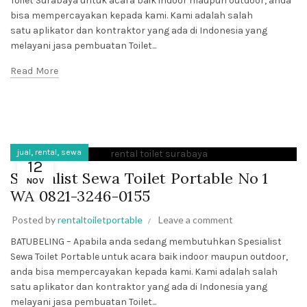
Toilet Surabaya untuk acara baik indoor maupun outdoor, anda
bisa mempercayakan kepada kami. Kami adalah salah
satu aplikator dan kontraktor yang ada di Indonesia yang
melayani jasa pembuatan Toilet...
Read More
,
,
jual
rental
sewa
12
Spesialist Sewa Toilet Portable No 1
NOV
WA 0821-3246-0155
Posted by
rentaltoiletportable
Leave a comment
BATUBELING – Apabila anda sedang membutuhkan Spesialist
Sewa Toilet Portable untuk acara baik indoor maupun outdoor,
anda bisa mempercayakan kepada kami. Kami adalah salah
satu aplikator dan kontraktor yang ada di Indonesia yang
melayani jasa pembuatan Toilet...