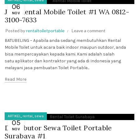
ARTIKEL
rental
sewa
06
Jasa Rental Mobile Toilet #1 WA 0812-
NOV
3100-7633
Posted by
rentaltoiletportable
Leave a comment
BATUBELING – Apabila anda sedang membutuhkan Rental
Mobile Toilet untuk acara baik indoor maupun outdoor, anda
bisa mempercayakan kepada kami. Kami adalah salah
satu aplikator dan kontraktor yang ada di Indonesia yang
melayani jasa pembuatan Toilet Portable...
Read More
,
,
ARTIKEL
rental
sewa
05
Distributor Sewa Toilet Portable
NOV
Surabaya #1