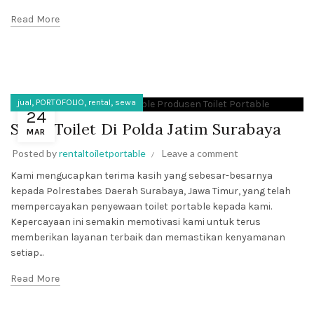
Read More
,
,
,
jual
PORTOFOLIO
rental
sewa
24
Sewa Toilet Di Polda Jatim Surabaya
MAR
Posted by
rentaltoiletportable
Leave a comment
Kami mengucapkan terima kasih yang sebesar-besarnya
kepada Polrestabes Daerah Surabaya, Jawa Timur, yang telah
mempercayakan penyewaan toilet portable kepada kami.
Kepercayaan ini semakin memotivasi kami untuk terus
memberikan layanan terbaik dan memastikan kenyamanan
setiap...
Read More