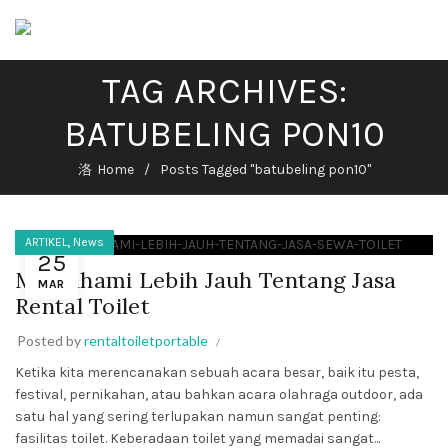
TAG ARCHIVES:
BATUBELING PON10
Home
Posts Tagged "batubeling pon10"
,
ARTIKEL
News
25
Memahami Lebih Jauh Tentang Jasa
MAR
Rental Toilet
Posted by
rentaltoiletportable
Ketika kita merencanakan sebuah acara besar, baik itu pesta,
festival, pernikahan, atau bahkan acara olahraga outdoor, ada
satu hal yang sering terlupakan namun sangat penting:
fasilitas toilet. Keberadaan toilet yang memadai sangat...