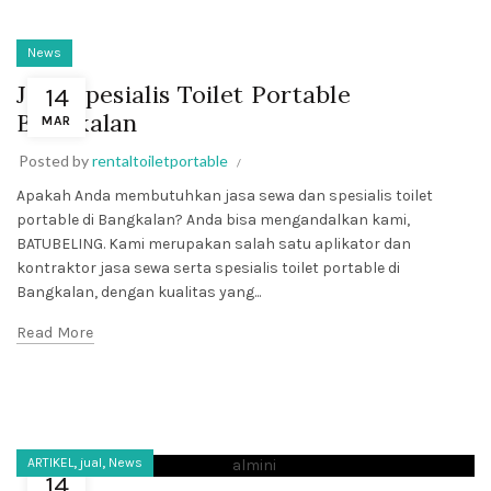
News
Jasa Spesialis Toilet Portable
14
Bangkalan
MAR
Posted by
rentaltoiletportable
Apakah Anda membutuhkan jasa sewa dan spesialis toilet
portable di Bangkalan? Anda bisa mengandalkan kami,
BATUBELING. Kami merupakan salah satu aplikator dan
kontraktor jasa sewa serta spesialis toilet portable di
Bangkalan, dengan kualitas yang...
Read More
,
,
ARTIKEL
jual
News
14