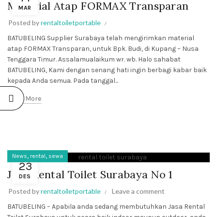
Material Atap FORMAX Transparan
MAR
Posted by
rentaltoiletportable
BATUBELING Supplier Surabaya telah mengirimkan material
atap FORMAX Transparan, untuk Bpk. Budi, di Kupang – Nusa
Tenggara Timur. Assalamualaikum wr. wb. Halo sahabat
BATUBELING, Kami dengan senang hati ingin berbagi kabar baik
kepada Anda semua. Pada tanggal...
Read More
,
,
News
rental
sewa
23
Jasa Rental Toilet Surabaya No 1
DES
Posted by
rentaltoiletportable
Leave a comment
BATUBELING – Apabila anda sedang membutuhkan Jasa Rental