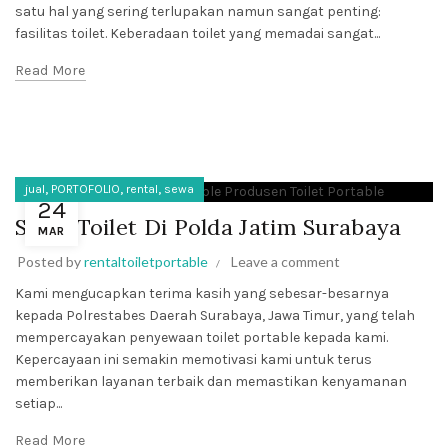
satu hal yang sering terlupakan namun sangat penting:
fasilitas toilet. Keberadaan toilet yang memadai sangat...
Read More
,
,
,
jual
PORTOFOLIO
rental
sewa
24
Sewa Toilet Di Polda Jatim Surabaya
MAR
Posted by
rentaltoiletportable
Leave a comment
Kami mengucapkan terima kasih yang sebesar-besarnya
kepada Polrestabes Daerah Surabaya, Jawa Timur, yang telah
mempercayakan penyewaan toilet portable kepada kami.
Kepercayaan ini semakin memotivasi kami untuk terus
memberikan layanan terbaik dan memastikan kenyamanan
setiap...
Read More