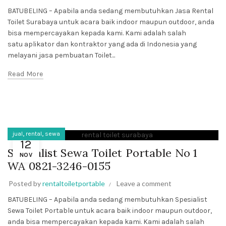
BATUBELING – Apabila anda sedang membutuhkan Jasa Rental
Toilet Surabaya untuk acara baik indoor maupun outdoor, anda
bisa mempercayakan kepada kami. Kami adalah salah
satu aplikator dan kontraktor yang ada di Indonesia yang
melayani jasa pembuatan Toilet...
Read More
,
,
jual
rental
sewa
12
Spesialist Sewa Toilet Portable No 1
NOV
WA 0821-3246-0155
Posted by
rentaltoiletportable
Leave a comment
BATUBELING – Apabila anda sedang membutuhkan Spesialist
Sewa Toilet Portable untuk acara baik indoor maupun outdoor,
anda bisa mempercayakan kepada kami. Kami adalah salah