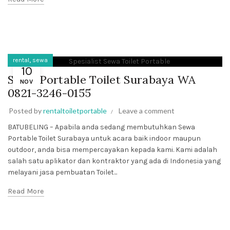
,
rental
sewa
10
Sewa Portable Toilet Surabaya WA
NOV
0821-3246-0155
Posted by
rentaltoiletportable
Leave a comment
BATUBELING – Apabila anda sedang membutuhkan Sewa
Portable Toilet Surabaya untuk acara baik indoor maupun
outdoor, anda bisa mempercayakan kepada kami. Kami adalah
salah satu aplikator dan kontraktor yang ada di Indonesia yang
melayani jasa pembuatan Toilet...
Read More