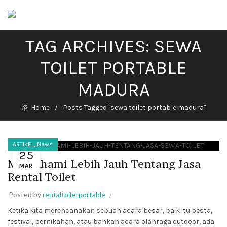
TAG ARCHIVES: SEWA
TOILET PORTABLE
MADURA
Home
Posts Tagged "sewa toilet portable madura"
,
ARTIKEL
News
25
Memahami Lebih Jauh Tentang Jasa
MAR
Rental Toilet
Posted by
rentaltoiletportable
Ketika kita merencanakan sebuah acara besar, baik itu pesta,
festival, pernikahan, atau bahkan acara olahraga outdoor, ada