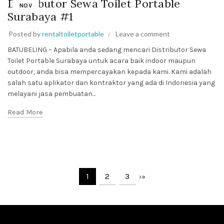
Distributor Sewa Toilet Portable
NOV
Surabaya #1
Posted by
rentaltoiletportable
Leave a comment
BATUBELING – Apabila anda sedang mencari Distributor Sewa
Toilet Portable Surabaya untuk acara baik indoor maupun
outdoor, anda bisa mempercayakan kepada kami. Kami adalah
salah satu aplikator dan kontraktor yang ada di Indonesia yang
melayani jasa pembuatan...
Read More
1
2
3
›
»