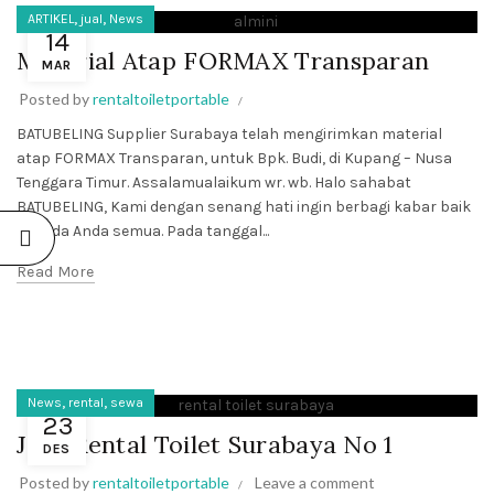
,
,
ARTIKEL
jual
News
14
Material Atap FORMAX Transparan
MAR
Posted by
rentaltoiletportable
BATUBELING Supplier Surabaya telah mengirimkan material
atap FORMAX Transparan, untuk Bpk. Budi, di Kupang – Nusa
Tenggara Timur. Assalamualaikum wr. wb. Halo sahabat
BATUBELING, Kami dengan senang hati ingin berbagi kabar baik
kepada Anda semua. Pada tanggal...
Read More
,
,
News
rental
sewa
23
Jasa Rental Toilet Surabaya No 1
DES
Posted by
rentaltoiletportable
Leave a comment