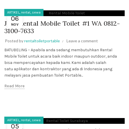
,
,
ARTIKEL
rental
sewa
06
Jasa Rental Mobile Toilet #1 WA 0812-
NOV
3100-7633
Posted by
rentaltoiletportable
Leave a comment
BATUBELING – Apabila anda sedang membutuhkan Rental
Mobile Toilet untuk acara baik indoor maupun outdoor, anda
bisa mempercayakan kepada kami. Kami adalah salah
satu aplikator dan kontraktor yang ada di Indonesia yang
melayani jasa pembuatan Toilet Portable...
Read More
,
,
ARTIKEL
rental
sewa
05