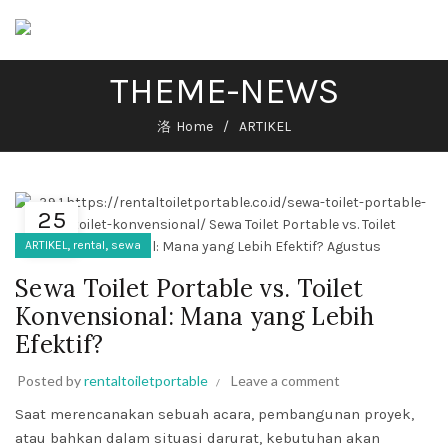
THEME-NEWS
Home
ARTIKEL
25
MAR
,
,
ARTIKEL
rental
sewa
Sewa Toilet Portable vs. Toilet
Konvensional: Mana yang Lebih
Efektif?
Posted by
rentaltoiletportable
Leave a comment
Saat merencanakan sebuah acara, pembangunan proyek,
atau bahkan dalam situasi darurat, kebutuhan akan