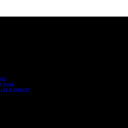
let
nt Anda
 Lebih Efektif?