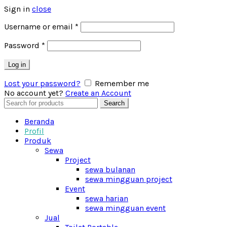
Sign in
close
Username or email
*
Password
*
Log in
Lost your password?
Remember me
No account yet?
Create an Account
Search
Search
for:
Beranda
Profil
Produk
Sewa
Project
sewa bulanan
sewa mingguan project
Event
sewa harian
sewa mingguan event
Jual