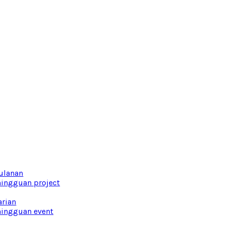
ulanan
ingguan project
arian
ingguan event