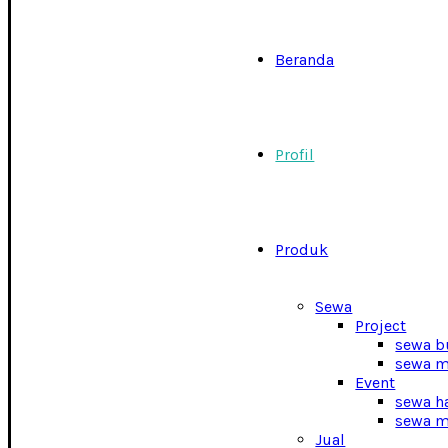
Beranda
Profil
Produk
Sewa
Project
sewa b
sewa m
Event
sewa h
sewa m
Jual