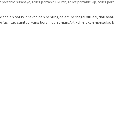
et portable surabaya
,
toilet portable ukuran
,
toilet portable vip
,
toilet por
e adalah solusi praktis dan penting dalam berbagai situasi, dari aca
silitas sanitasi yang bersih dan aman. Artikel ini akan mengulas leb