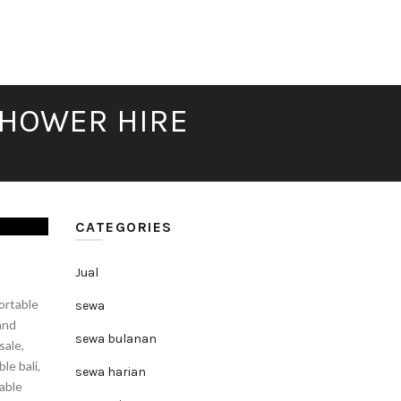
SHOWER HIRE
CATEGORIES
Jual
ortable
sewa
and
sewa bulanan
sale
,
ble bali
,
sewa harian
table