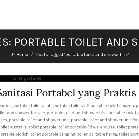
BERANDA
PROFIL
PRODUK
ARTIKEL
KONTAK
ES: PORTABLE TOILET AND 
Home
Posts Tagged "portable toilet and shower hire"
Sanitasi Portabel yang Praktis
sories
,
portable toilet acnh
,
portable toilet aldi
,
portable toilet amazon
,
p
ilet and shower for sale
,
portable toilet and shower hire
,
portable toilet 
ices
,
portable toilet and shower unit
,
portable toilet and shower unit for 
oilet australia
,
toilet portable
,
toilet portable 3d warehouse
,
toilet porta
portable biorich
,
toilet portable camping
,
toilet portable harga
,
toilet por