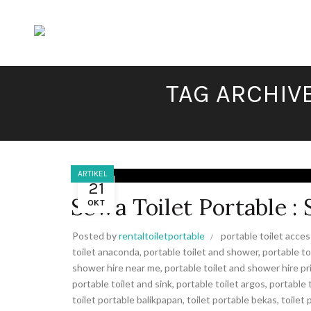
TAG ARCHIV
ARTIKEL
21
Sewa Toilet Portable : 
OKT
Posted by
rentaltoiletportable
portable toilet acces
toilet anaconda
,
portable toilet and shower
,
portable to
shower hire near me
,
portable toilet and shower hire pr
portable toilet and sink
,
portable toilet argos
,
portable t
toilet portable balikpapan
,
toilet portable bekas
,
toilet 