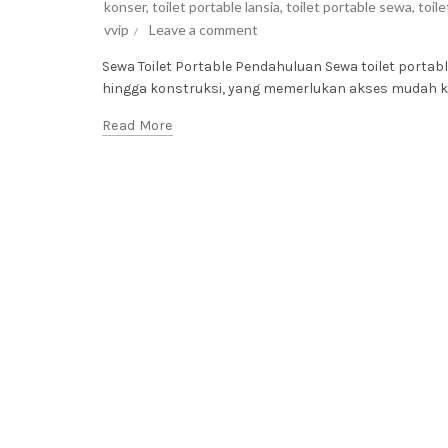
konser
,
toilet portable lansia
,
toilet portable sewa
,
toil
vvip
Leave a comment
Sewa Toilet Portable Pendahuluan Sewa toilet portabl
hingga konstruksi, yang memerlukan akses mudah ke fa
Read More