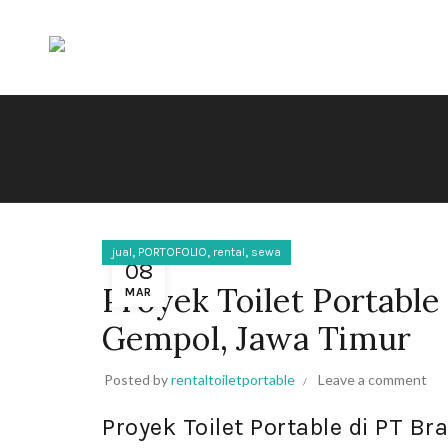
,
,
,
jual
PORTOFOLIO
rental
sewa
08
Proyek Toilet Portable
MAR
Gempol, Jawa Timur
Posted by
rentaltoiletportable
Leave a comment
Proyek Toilet Portable di PT B